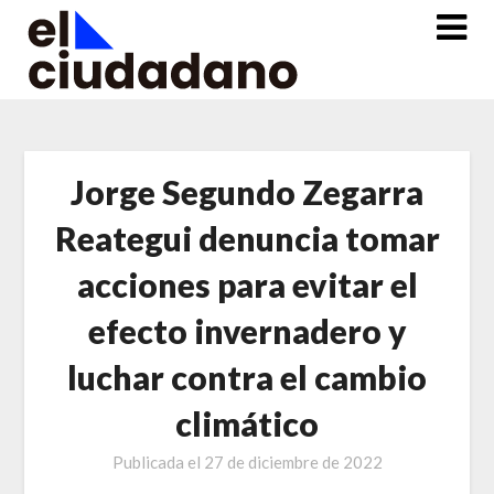
Saltar
al
contenido
Jorge Segundo Zegarra
Reategui denuncia tomar
acciones para evitar el
efecto invernadero y
luchar contra el cambio
climático
Publicada el
27 de diciembre de 2022