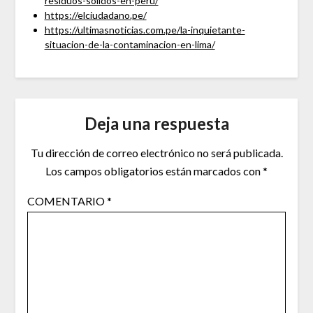
residuos-solidos-en-peru/
https://elciudadano.pe/
https://ultimasnoticias.com.pe/la-inquietante-
situacion-de-la-contaminacion-en-lima/
Deja una respuesta
Tu dirección de correo electrónico no será publicada.
Los campos obligatorios están marcados con
*
COMENTARIO
*